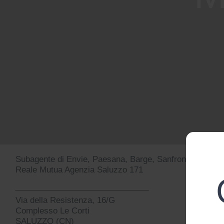
Subagente di Envie, Paesana, Barge, Sanfront
Reale Mutua Agenzia Saluzzo 171
Via della Resistenza, 16/G
Complesso Le Corti
SALUZZO (CN)