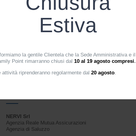
Chiusura
Estiva
formiamo la gentile Clientela che la Sede Amministrativa e il
mily Point rimarranno chiusi dal
10 al 19 agosto compresi
.
 attività riprenderanno regolarmente dal
20 agosto
.
CONTATTI E INFORMAZIONI
NERVI Srl
Agenzia Reale Mutua Assicurazioni
Agenzia di Saluzzo